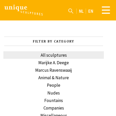
NL
EN
FILTER BY CATEGORY
All sculptures
Marijke A. Deege
Marcus Ravenswaaij
Animal & Nature
People
Nudes
Fountains
Companies
Miscellaneous