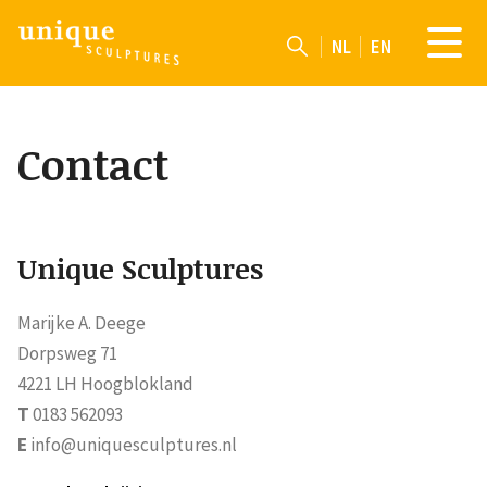
NL
EN
Contact
Unique Sculptures
Marijke A. Deege
Dorpsweg 71
4221 LH Hoogblokland
T
0183 562093
E
info@uniquesculptures.nl