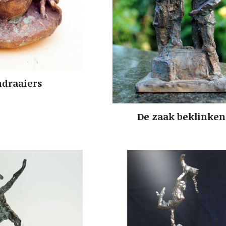
ndraaiers
De zaak beklinken