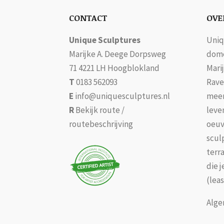
CONTACT
OVE
Unique Sculptures
Uniq
Marijke A. Deege Dorpsweg
dome
71 4221 LH Hoogblokland
Mari
T
0183 562093
Rave
E
info@uniquesculptures.nl
meer
R
Bekijk route /
leve
routebeschrijving
oeuv
scul
terr
die 
(leas
Alge