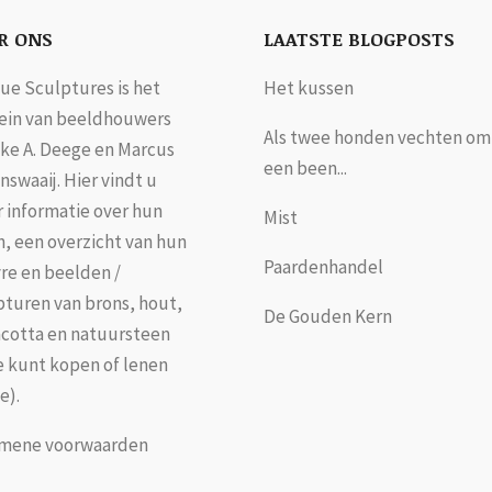
R ONS
LAATSTE BLOGPOSTS
ue Sculptures is het
Het kussen
in van beeldhouwers
Als twee honden vechten om
jke A. Deege en Marcus
een been...
nswaaij. Hier vindt u
 informatie over hun
Mist
n, een overzicht van hun
Paardenhandel
re en beelden /
pturen van brons, hout,
De Gouden Kern
acotta en natuursteen
je kunt kopen of lenen
e).
mene voorwaarden