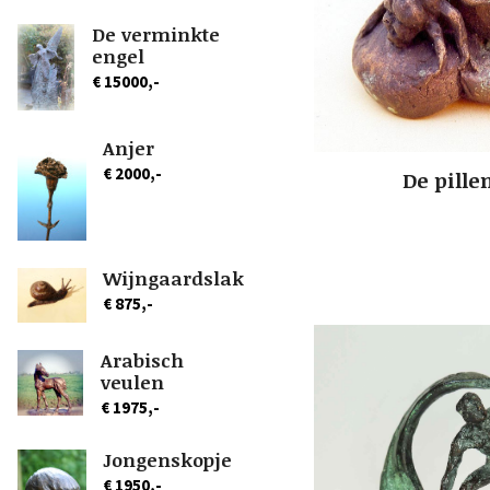
De verminkte
engel
€ 15000,-
Anjer
€ 2000,-
De pille
Wijngaardslak
€ 875,-
Arabisch
veulen
€ 1975,-
Jongenskopje
€ 1950,-