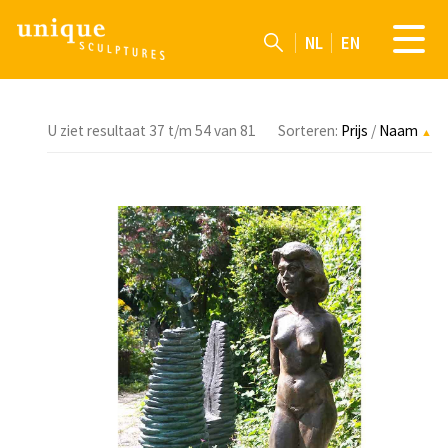
NL
EN
U ziet resultaat 37 t/m 54 van 81
Sorteren:
Prijs
/
Naam
▲