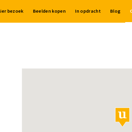
lier bezoek
Beelden kopen
In opdracht
Blog