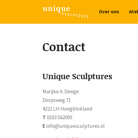
Over ons
Ate
Contact
Unique Sculptures
Marijke A. Deege
Dorpsweg 71
4221 LH Hoogblokland
T
0183 562093
E
info@uniquesculptures.nl