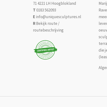
71 4221 LH Hoogblokland
Mari
T
0183 562093
Rave
E
info@uniquesculptures.nl
meer
R
Bekijk route /
leve
routebeschrijving
oeuv
scul
terr
die 
(leas
Alge