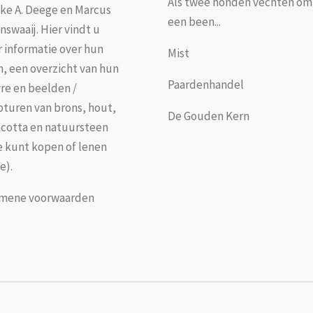
Als twee honden vechten om
jke A. Deege en Marcus
een been...
nswaaij. Hier vindt u
 informatie over hun
Mist
n, een overzicht van hun
Paardenhandel
re en beelden /
pturen van brons, hout,
De Gouden Kern
acotta en natuursteen
je kunt kopen of lenen
e).
mene voorwaarden